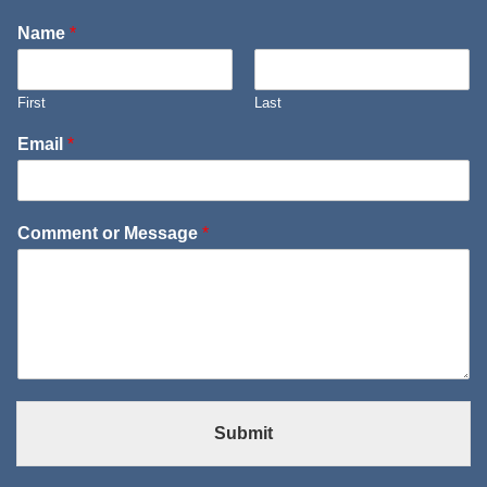
Name
*
First
Last
Email
*
Comment or Message
*
Submit