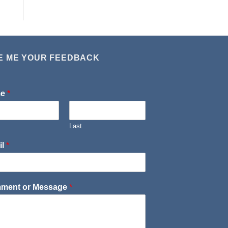
E ME YOUR FEEDBACK
me
*
Last
il
*
ment or Message
*