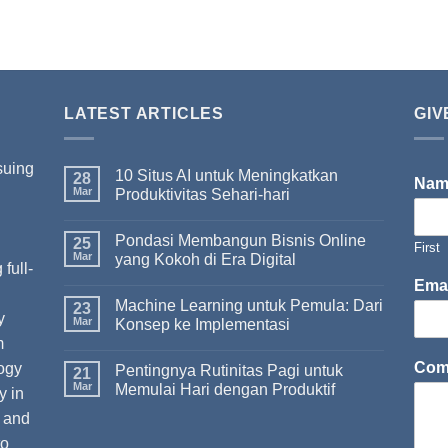
LATEST ARTICLES
GIV
suing
10 Situs AI untuk Meningkatkan
28
Na
Mar
Produktivitas Sehari-hari
Pondasi Membangun Bisnis Online
I
25
First
Mar
yang Kokoh di Era Digital
full-
Ema
Machine Learning untuk Pemula: Dari
23
y
Mar
Konsep ke Implementasi
m
Com
ogy
Pentingnya Rutinitas Pagi untuk
21
Mar
Memulai Hari dengan Produktif
y in
t and
to