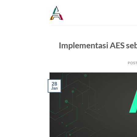
Implementasi AES se
POS
28
Jan