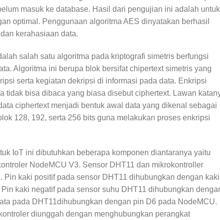
belum masuk ke database. Hasil dari pengujian ini adalah untuk
an optimal. Penggunaan algoritma AES dinyatakan berhasil
dan kerahasiaan data.
ah salah satu algoritma pada kriptografi simetris berfungsi
. Algoritma ini berupa blok bersifat chipertext simetris yang
si serta kegiatan dekripsi di informasi pada data. Enkripsi
tidak bisa dibaca yang biasa disebut ciphertext. Lawan katan
ata ciphertext menjadi bentuk awal data yang dikenal sebagai
lok 128, 192, serta 256 bits guna melakukan proses enkripsi
uk IoT ini dibutuhkan beberapa komponen diantaranya yaitu
kontroler NodeMCU V3. Sensor DHT11 dan mikrokontroller
Pin kaki positif pada sensor DHT11 dihubungkan dengan kaki
 Pin kaki negatif pada sensor suhu DHT11 dihubungkan denga
ata pada DHT11dihubungkan dengan pin D6 pada NodeMCU.
kontroler diunggah dengan menghubungkan perangkat