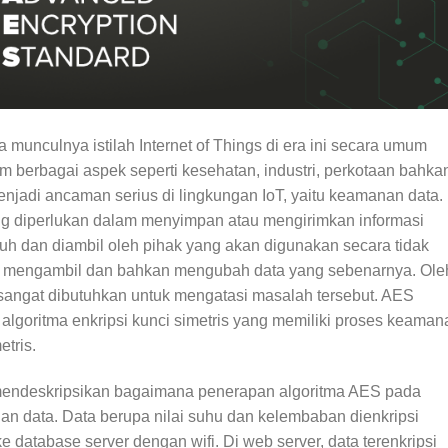
 munculnya istilah Internet of Things di era ini secara umum
am berbagai aspek seperti kesehatan, industri, perkotaan bahka
jadi ancaman serius di lingkungan IoT, yaitu keamanan data.
 diperlukan dalam menyimpan atau mengirimkan informasi
atuh dan diambil oleh pihak yang akan digunakan secara tidak
t mengambil dan bahkan mengubah data yang sebenarnya. Ole
 sangat dibutuhkan untuk mengatasi masalah tersebut. AES
algoritma enkripsi kunci simetris yang memiliki proses keaman
etris.
k mendeskripsikan bagaimana penerapan algoritma AES pada
n data. Data berupa nilai suhu dan kelembaban dienkripsi
 database server dengan wifi. Di web server, data terenkripsi