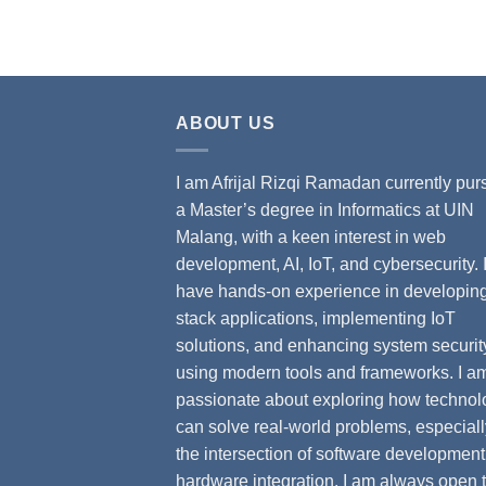
ABOUT US
I am Afrijal Rizqi Ramadan currently pur
a Master’s degree in Informatics at UIN
Malang, with a keen interest in web
development, AI, IoT, and cybersecurity. 
have hands-on experience in developing 
stack applications, implementing IoT
solutions, and enhancing system securit
using modern tools and frameworks. I a
passionate about exploring how technol
can solve real-world problems, especiall
the intersection of software developmen
hardware integration. I am always open 